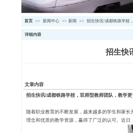
首页
>>
新闻中心
>>
新闻
>>
招生快讯!成都铁路学校
详细内容
招生快
文章内容
招生快讯!成都铁路学校，双师型教师团队，教学更
随着职业教育的不断发展，越来越多的学生和家长
理念和优质的教学资源，赢得了广泛的认可。近日