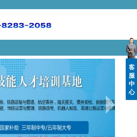
客
服
中
心