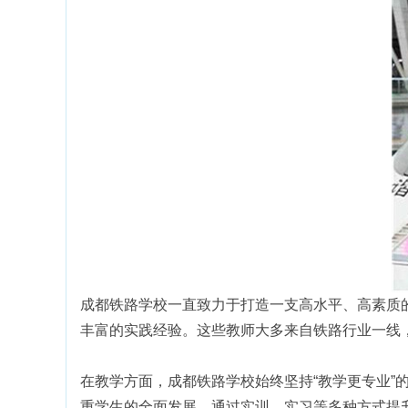
成都铁路学校一直致力于打造一支高水平、高素质的
丰富的实践经验。这些教师大多来自铁路行业一线
在教学方面，成都铁路学校始终坚持“教学更专业
重学生的全面发展，通过实训、实习等多种方式提