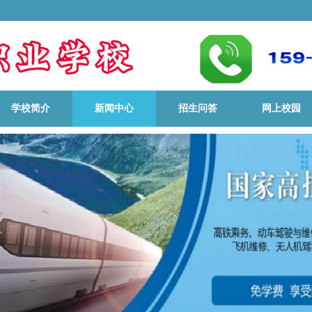
学校简介
新闻中心
招生问答
网上校园