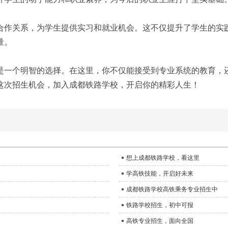
合作关系，为学生提供实习和就业机会。这不仅提升了学生的实
量。
是一个明智的选择。在这里，你不仅能接受到专业系统的教育，
这次招生机会，加入成都铁路学校，开启你的精彩人生！
想上成都铁路学校，看这里
学高铁技能，开启好未来
成都铁路学校高铁乘务专业招生中
铁路学校招生，初中可报
高铁专业招生，面向全国