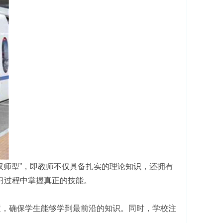
双师型”，即教师不仅具备扎实的理论知识，还拥有
习过程中掌握真正的技能。
置，确保学生能够学到最前沿的知识。同时，学校注
。