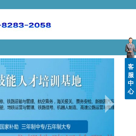
客
服
中
心