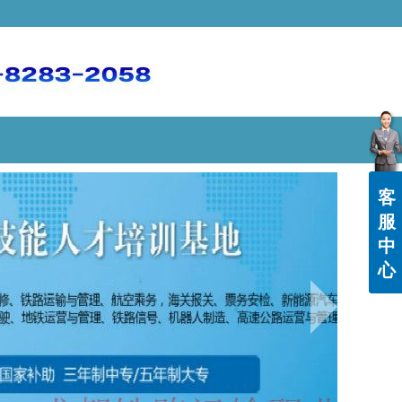
客
服
中
心