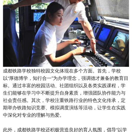
成都铁路学校独特校园文化体现在多个方面。首先，学校
以“厚德博学，知行合一”为办学理念，强调德才兼备的教育目
标。通过丰富的校园活动、社团组织以及各类实践课程，学
生们能够在学习中不断提升自身素质，增强团队协作能力与
社会责任感。其次，学校注重铁路行业的特色文化传承，定
期举办铁路知识竞赛、模拟调度演练等活动，让学生在实践
中深化对专业的理解与热爱。
此外，成都铁路学校还积极营造良好的育人氛围，倡导“以学