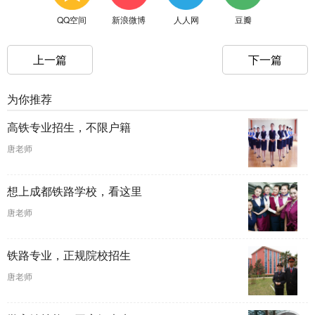
QQ空间
新浪微博
人人网
豆瓣
上一篇
下一篇
为你推荐
高铁专业招生，不限户籍
唐老师
想上成都铁路学校，看这里
唐老师
铁路专业，正规院校招生
唐老师