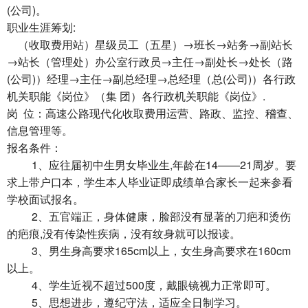
(公司)。
职业生涯筹划:
（收取费用站）星级员工（五星）→班长→站务→副站长
→站长（管理处）办公室行政员→主任→副处长→处长（路
(公司)）经理→主任→副总经理→总经理（总(公司)）各行政
机关职能《岗位》（集 团）各行政机关职能《岗位》.
岗 位：高速公路现代化收取费用运营、路政、监控、稽查、
信息管理等。
报名条件：
1、应往届初中生男女毕业生,年龄在14——21周岁。要
求上带户口本，学生本人毕业证即成绩单合家长一起来参看
学校面试报名。
2、五官端正，身体健康，脸部没有显著的刀疤和烫伤
的疤痕,没有传染性疾病，没有纹身就可以报读。
3、男生身高要求165cm以上，女生身高要求在160cm
以上。
4、学生近视不超过500度，戴眼镜视力正常即可。
5、思想进步，遵纪守法，适应全日制学习。