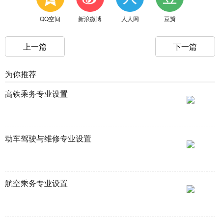
QQ空间
新浪微博
人人网
豆瓣
上一篇
下一篇
为你推荐
高铁乘务专业设置
动车驾驶与维修专业设置
航空乘务专业设置