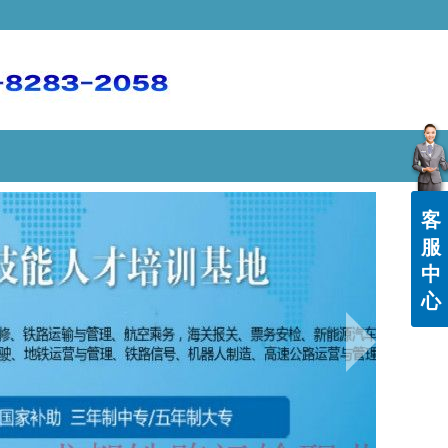
客
服
中
心