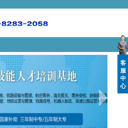
客
服
中
心