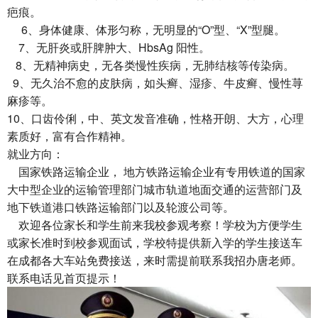
疤痕。
6、身体健康、体形匀称，无明显的“O”型、“X”型腿。
7、无肝炎或肝脾肿大、HbsAg 阳性。
8、无精神病史，无各类慢性疾病，无肺结核等传染病。
9、无久治不愈的皮肤病，如头癣、湿疹、牛皮癣、慢性荨
麻疹等。
10、口齿伶俐，中、英文发音准确，性格开朗、大方，心理
素质好，富有合作精神。
就业方向：
国家铁路运输企业， 地方铁路运输企业有专用铁道的国家
大中型企业的运输管理部门城市轨道地面交通的运营部门及
地下铁道港口铁路运输部门以及轮渡公司等。
欢迎各位家长和学生前来我校参观考察！学校为方便学生
或家长准时到校参观面试，学校特提供新入学的学生接送车
在成都各大车站免费接送，来时需提前联系我招办唐老师。
联系电话见首页提示！