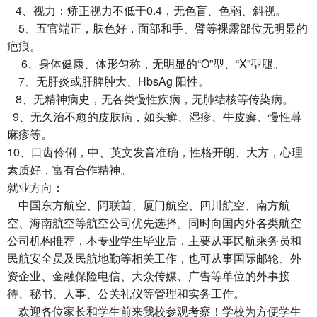
4、视力：矫正视力不低于0.4，无色盲、色弱、斜视。
5、五官端正，肤色好，面部和手、臂等裸露部位无明显的
疤痕。
6、身体健康、体形匀称，无明显的“O”型、“X”型腿。
7、无肝炎或肝脾肿大、HbsAg 阳性。
8、无精神病史，无各类慢性疾病，无肺结核等传染病。
9、无久治不愈的皮肤病，如头癣、湿疹、牛皮癣、慢性荨
麻疹等。
10、口齿伶俐，中、英文发音准确，性格开朗、大方，心理
素质好，富有合作精神。
就业方向：
中国东方航空、阿联酋、厦门航空、四川航空、南方航
空、海南航空等航空公司优先选择。同时向国内外各类航空
公司机构推荐，本专业学生毕业后，主要从事民航乘务员和
民航安全员及民航地勤等相关工作，也可从事国际邮轮、外
资企业、金融保险电信、大众传媒、广告等单位的外事接
待、秘书、人事、公关礼仪等管理和实务工作。
欢迎各位家长和学生前来我校参观考察！学校为方便学生